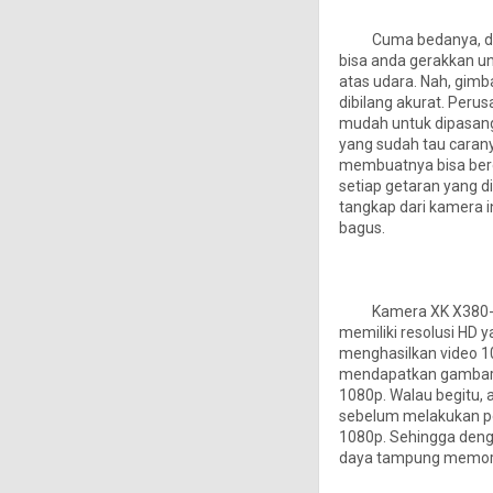
Cuma bedanya, di kam
bisa anda gerakkan u
atas udara. Nah, gim
dibilang akurat. Peru
mudah untuk dipasang 
yang sudah tau caran
membuatnya bisa berg
setiap getaran yang d
tangkap dari kamera in
bagus.
Kamera XK X380-028 
memiliki resolusi HD 
menghasilkan video 1
mendapatkan gambar 
1080p. Walau begitu, 
sebelum melakukan pe
1080p. Sehingga denga
daya tampung memor