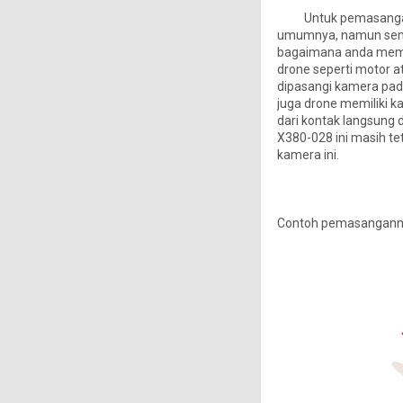
Untuk pemasanganny
umumnya, namun semua
bagaimana anda mema
drone seperti motor a
dipasangi kamera pada
juga drone memiliki k
dari kontak langsung 
X380-028 ini masih te
kamera ini.
Contoh pemasangannya 