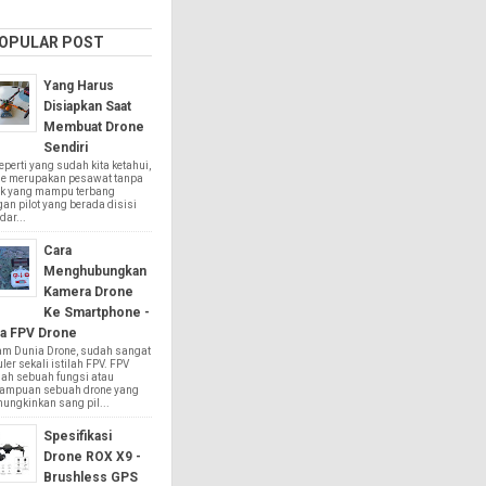
OPULAR POST
Yang Harus
Disiapkan Saat
Membuat Drone
Sendiri
rti yang sudah kita ketahui,
ne merupakan pesawat tanpa
k yang mampu terbang
an pilot yang berada disisi
dar...
Cara
Menghubungkan
Kamera Drone
Ke Smartphone -
a FPV Drone
am Dunia Drone, sudah sangat
ler sekali istilah FPV. FPV
ah sebuah fungsi atau
ampuan sebuah drone yang
ungkinkan sang pil...
Spesifikasi
Drone ROX X9 -
Brushless GPS