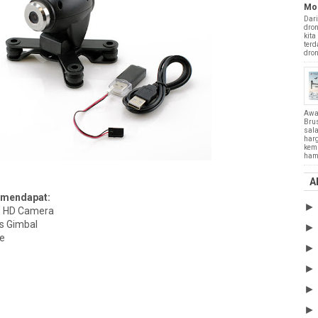
Mo
Dari
dron
kita
terd
drone
Awa
Bru
sala
harg
kemu
hamp
A
 mendapat:
P HD Camera
os Gimbal
le