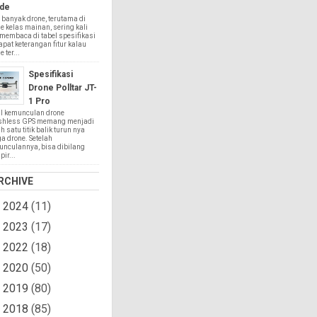
de
 banyak drone, terutama di
e kelas mainan, sering kali
 membaca di tabel spesifikasi
apat keterangan fitur kalau
 ter...
Spesifikasi
Drone Polltar JT-
1 Pro
l kemunculan drone
shless GPS memang menjadi
h satu titik balik turun nya
a drone. Setelah
nculannya, bisa dibilang
ir...
RCHIVE
2024
(11)
►
2023
(17)
►
2022
(18)
►
2020
(50)
►
2019
(80)
►
2018
(85)
►