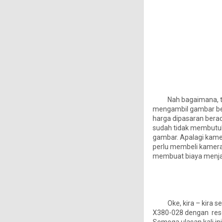
Nah bagaimana, tert
mengambil gambar berk
harga dipasaran berad
sudah tidak membutu
gambar. Apalagi kamer
perlu membeli kamera
membuat biaya menja
Oke, kira – kira sepe
X380-028 dengan reso