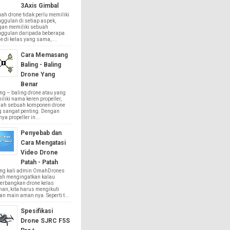
3Axis Gimbal
ah drone tidak perlu memiliki
ggulan di setiap aspek,
gan memiliki sebuah
nggulan daripada beberapa
e di kelas yang sama, ...
Cara Memasang
Baling - Baling
Drone Yang
Benar
ng – baling drone atau yang
liki nama keren propeller,
lah sebuah komponen drone
g sangat penting. Dengan
ya propeller in...
Penyebab dan
Cara Mengatasi
Video Drone
Patah - Patah
ing kali admin OmahDrones
ah mengingatkan kalau
erbangkan drone kelas
an, kita harus mengikuti
an main aman nya. Seperti t...
Spesifikasi
Drone SJRC F5S