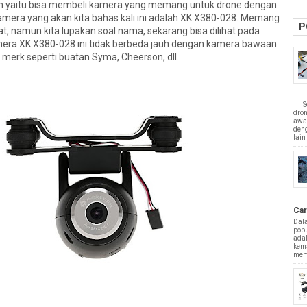
 yaitu bisa membeli kamera yang memang untuk drone dengan
kamera yang akan kita bahas kali ini adalah XK X380-028. Memang
P
t, namun kita lupakan soal nama, sekarang bisa dilihat pada
mera XK X380-028 ini tidak berbeda jauh dengan kamera bawaan
merk seperti buatan Syma, Cheerson, dll.
Sepe
dro
awa
deng
lain 
Car
Dal
popu
adal
kem
mem