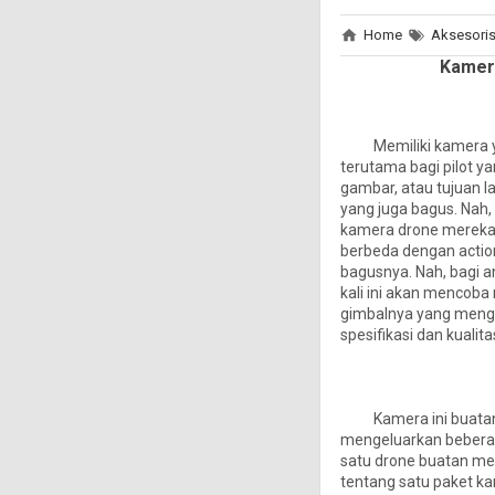
Home
Aksesori
Kamer
Memiliki kamera yang
terutama bagi pilot 
gambar, atau tujuan 
yang juga bagus. Nah
kamera drone mereka
berbeda dengan actio
bagusnya. Nah, bagi a
kali ini akan mencob
gimbalnya yang meng
spesifikasi dan kualita
Kamera ini buatan 
mengeluarkan beberapa
satu drone buatan mer
tentang satu paket kam