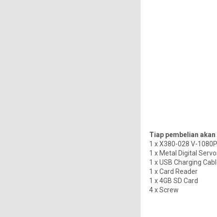
Tiap pembelian akan
1 x X380-028 V-1080
1 x Metal Digital Serv
1 x USB Charging Cab
1 x Card Reader
1 x 4GB SD Card
4 x Screw