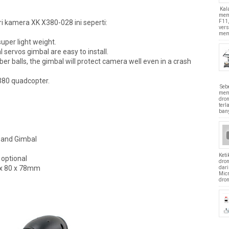
Kal
mem
i kamera XK X380-028 ini seperti:
F11,
vers
mem
uper light weight.
 servos gimbal are easy to install.
ber balls, the gimbal will protect camera well even in a crash
380 quadcopter.
Seb
mem
dron
terl
bany
 and Gimbal
Ket
 optional
dro
 x 80 x 78mm
dari
Mic
dron