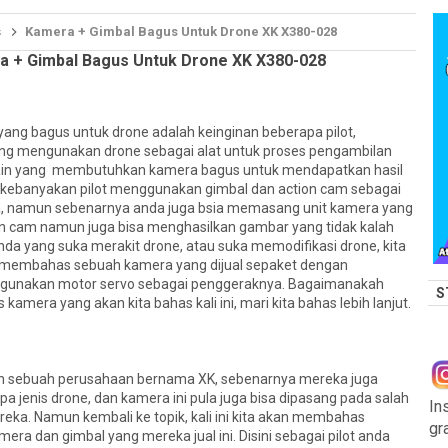
s
Kamera + Gimbal Bagus Untuk Drone XK X380-028
a + Gimbal Bagus Untuk Drone XK X380-028
 bagus untuk drone adalah keinginan beberapa pilot,
yang mengunakan drone sebagai alat untuk proses pengambilan
lain yang membutuhkan kamera bagus untuk mendapatkan hasil
, kebanyakan pilot menggunakan gimbal dan action cam sebagai
, namun sebenarnya anda juga bsia memasang unit kamera yang
n cam namun juga bisa menghasilkan gambar yang tidak kalah
nda yang suka merakit drone, atau suka memodifikasi drone, kita
a membahas sebuah kamera yang dijual sepaket dengan
gunakan motor servo sebagai penggeraknya. Bagaimanakah
S
s kamera yang akan kita bahas kali ini, mari kita bahas lebih lanjut.
sebuah perusahaan bernama XK, sebenarnya mereka juga
 jenis drone, dan kamera ini pula juga bisa dipasang pada salah
In
eka. Namun kembali ke topik, kali ini kita akan membahas
gr
era dan gimbal yang mereka jual ini. Disini sebagai pilot anda