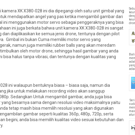
Sebu
era XK X380-028 ini dia dipegangi oleh satu unit gimbal yang
keun
den
ntuk mendapatkan angel yang pas ketika mengambil gambar dari
keu
bal ini menggunakan motor servo sebagai penggeraknya yang bisa
dron
sahaan ini juga berkata bahwa unit kamera XK X380-028 ini sangat
dan diaplikasikan ke semua jenis drone, tentunya dengan pilot
ya. Gimbal ini bukan Cuma memiliki motor servo yang
erak, namun juga memiliki rubber balls yang akan meredam
itimbulkan oleh motor drone, sehingga hasil gambar yang anda
Bali
i bisa halus tanpa vibrasi, dan tentunya dengan kualitas yang
memi
ada
yan
adan
ini walaupun bentuknya biasa – biasa saja, namun dia
yang jika untuk melakukan recording video akan sanggup
080p. Sedangkan Untuk mengambil gambar, anda juga bisa
Ser
yang besarnya sama dengan resolusi video maksimalnya yaitu
sud
men
anda tetap masih bisa memilih resolusi yang akan digunakan
main
ngambilan gambar seperti kualitas 360p, 480p, 720p, serta
atur
n begini, anda bisa memilih kualitas video sesuai kebutuhan dan
y.