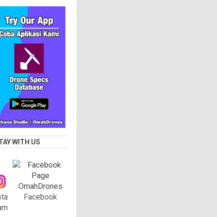
TAY WITH US
sta
Facebook
am