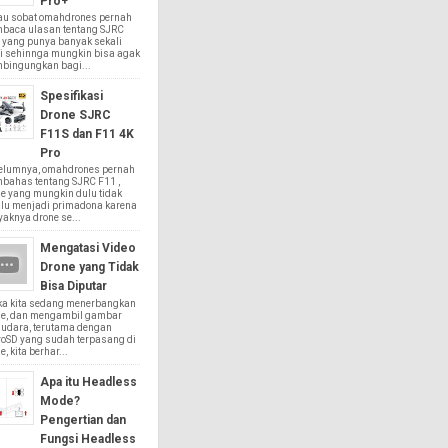
Pro+
au sobat omahdrones pernah
baca ulasan tentang SJRC
 yang punya banyak sekali
i sehinnga mungkin bisa agak
bingungkan bagi...
Spesifikasi
Drone SJRC
F11S dan F11 4K
Pro
elumnya, omahdrones pernah
bahas tentang SJRC F11 ,
e yang mungkin dulu tidak
alu menjadi primadona karena
aknya drone se...
Mengatasi Video
Drone yang Tidak
Bisa Diputar
ika kita sedang menerbangkan
ne, dan mengambil gambar
 udara, terutama dengan
roSD yang sudah terpasang di
e, kita berhar...
Apa itu Headless
Mode?
Pengertian dan
Fungsi Headless