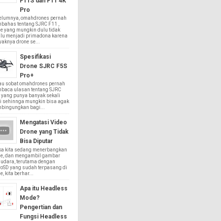
F11S dan F11 4K
Pro
elumnya, omahdrones pernah
bahas tentang SJRC F11 ,
e yang mungkin dulu tidak
alu menjadi primadona karena
aknya drone se...
Spesifikasi
Drone SJRC F5S
Pro+
au sobat omahdrones pernah
baca ulasan tentang SJRC
 yang punya banyak sekali
i sehinnga mungkin bisa agak
bingungkan bagi...
Mengatasi Video
Drone yang Tidak
Bisa Diputar
ika kita sedang menerbangkan
ne, dan mengambil gambar
 udara, terutama dengan
roSD yang sudah terpasang di
e, kita berhar...
Apa itu Headless
Mode?
Pengertian dan
Fungsi Headless