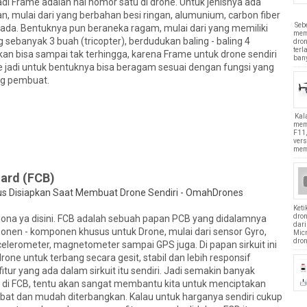
adi Frame adalah hal nomor satu di drone. Untuk jenisnya ada
an, mulai dari yang berbahan besi ringan, alumunium, carbon fiber
Seb
 ada. Bentuknya pun beraneka ragam, mulai dari yang memiliki
mem
g sebanyak 3 buah (tricopter), berdudukan baling - baling 4
dron
terl
an bisa sampai tak terhingga, karena Frame untuk drone sendiri
bany
 jadi untuk bentuknya bisa beragam sesuai dengan fungsi yang
ng pembuat.
Kal
mem
F11,
vers
mem
oard (FCB)
Ket
dro
 ya disini. FCB adalah sebuah papan PCB yang didalamnya
dari
nen - komponen khusus untuk Drone, mulai dari sensor Gyro,
Mic
dron
celerometer, magnetometer sampai GPS juga. Di papan sirkuit ini
ne untuk terbang secara gesit, stabil dan lebih responsif
 fitur yang ada dalam sirkuit itu sendiri. Jadi semakin banyak
 di FCB, tentu akan sangat membantu kita untuk menciptakan
bat dan mudah diterbangkan. Kalau untuk harganya sendiri cukup