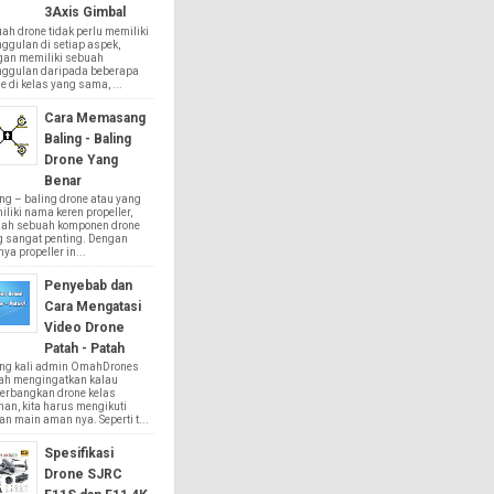
3Axis Gimbal
ah drone tidak perlu memiliki
ggulan di setiap aspek,
gan memiliki sebuah
nggulan daripada beberapa
e di kelas yang sama, ...
Cara Memasang
Baling - Baling
Drone Yang
Benar
ng – baling drone atau yang
liki nama keren propeller,
lah sebuah komponen drone
g sangat penting. Dengan
ya propeller in...
Penyebab dan
Cara Mengatasi
Video Drone
Patah - Patah
ing kali admin OmahDrones
ah mengingatkan kalau
erbangkan drone kelas
an, kita harus mengikuti
an main aman nya. Seperti t...
Spesifikasi
Drone SJRC