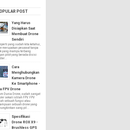
OPULAR POST
Yang Harus
Disiapkan Saat
Membuat Drone
Sendiri
rti yang sudah kita ketahui,
ne merupakan pesawat tanpa
k yang mampu terbang
an pilot yang berada disisi
dar...
Cara
Menghubungkan
Kamera Drone
Ke Smartphone -
a FPV Drone
am Dunia Drone, sudah sangat
ler sekali istilah FPV. FPV
ah sebuah fungsi atau
ampuan sebuah drone yang
ungkinkan sang pil...
Spesifikasi
Drone ROX X9 -
Brushless GPS