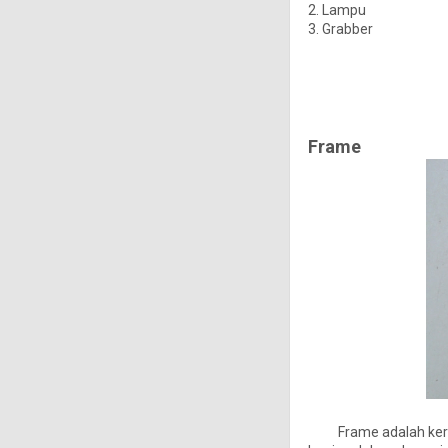
2. Lampu
3. Grabber
Frame
Frame adalah kerangk