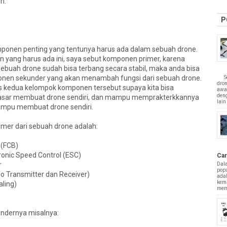
i.
P
en penting yang tentunya harus ada dalam sebuah drone.
yang harus ada ini, saya sebut komponen primer, karena
ebuah drone sudah bisa terbang secara stabil, maka anda bisa
n sekunder yang akan menambah fungsi dari sebuah drone.
Sepe
dro
ahas kedua kelompok komponen tersebut supaya kita bisa
awa
deng
dasar membuat drone sendiri, dan mampu memprakterkkannya
lain 
mampu membuat drone sendiri.
er dari sebuah drone adalah:
 (FCB)
ronic Speed Control (ESC)
Car
r
Dal
popu
io Transmitter dan Receiver)
adal
kem
aling)
mem
ndernya misalnya: