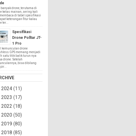
de
 banyak drone, terutama di
e kelas mainan, sering kali
 membaca di tabel spesifikasi
apat keterangan fitur kalau
 ter...
Spesifikasi
Drone Polltar JT-
1 Pro
l kemunculan drone
shless GPS memang menjadi
h satu titik balik turun nya
a drone. Setelah
nculannya, bisa dibilang
ir...
RCHIVE
2024
(11)
►
2023
(17)
►
2022
(18)
►
2020
(50)
►
2019
(80)
►
2018
(85)
►