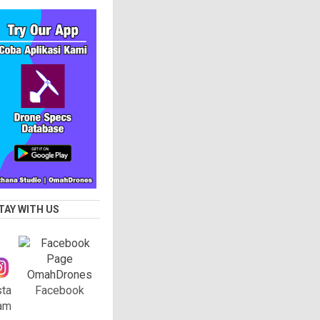
TAY WITH US
sta
Facebook
am