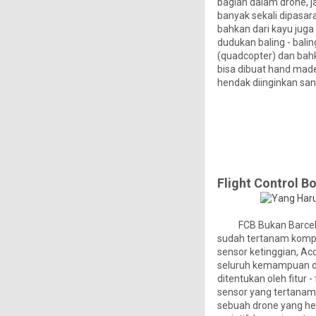
bagian dalam drone, j
banyak sekali dipasar
bahkan dari kayu juga
dudukan baling - balin
(quadcopter) dan bahk
bisa dibuat hand made
hendak diinginkan sa
Flight Control B
FCB Bukan Barcelona
sudah tertanam kompo
sensor ketinggian, Ac
seluruh kemampuan dro
ditentukan oleh fitur -
sensor yang tertanam
sebuah drone yang he