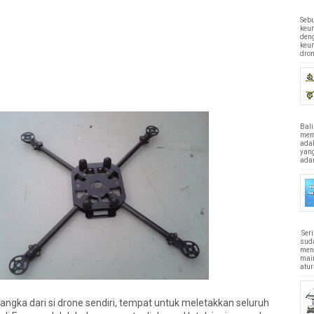
Sebu
keun
den
keu
dron
Bali
memi
ada
yan
adan
Ser
sud
men
main
atur
a dari si drone sendiri, tempat untuk meletakkan seluruh