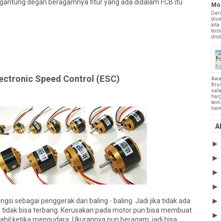
tergantung degan beragamnya fitur yang ada didalam FCB itu
Mo
Dari
dron
kita
terd
drone
ectronic Speed Control (ESC)
Awa
Bru
sala
harg
kemu
hamp
A
i sebagai penggerak dari baling - baling. Jadi jika tidak ada
e tidak bisa terbang. Kerusakan pada motor pun bisa membuat
tabil ketika mengudara. Ukurannya pun beragam, jadi bisa