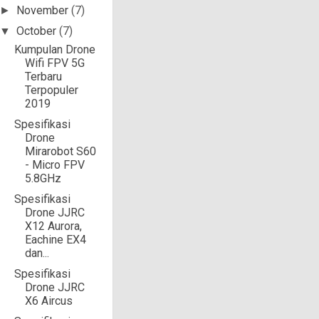
November
(7)
►
October
(7)
▼
Kumpulan Drone
Wifi FPV 5G
Terbaru
Terpopuler
2019
Spesifikasi
Drone
Mirarobot S60
- Micro FPV
5.8GHz
Spesifikasi
Drone JJRC
X12 Aurora,
Eachine EX4
dan...
Spesifikasi
Drone JJRC
X6 Aircus