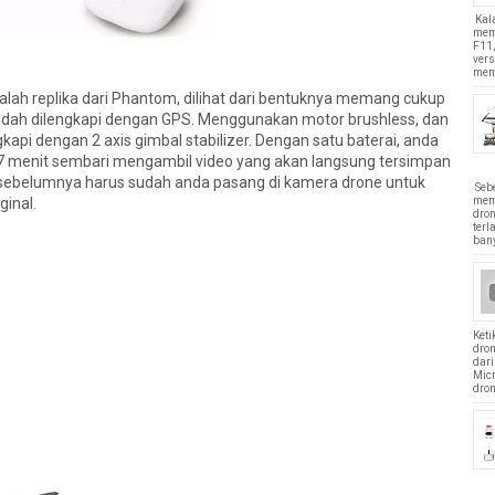
Kal
mem
F11,
vers
mem
adalah replika dari Phantom, dilihat dari bentuknya memang cukup
 sudah dilengkapi dengan GPS. Menggunakan motor brushless, dan
kapi dengan 2 axis gimbal stabilizer. Dengan satu baterai, anda
17 menit sembari mengambil video yang akan langsung tersimpan
sebelumnya harus sudah anda pasang di kamera drone untuk
Seb
ginal.
mem
dron
terl
bany
Ket
dro
dari
Mic
dron