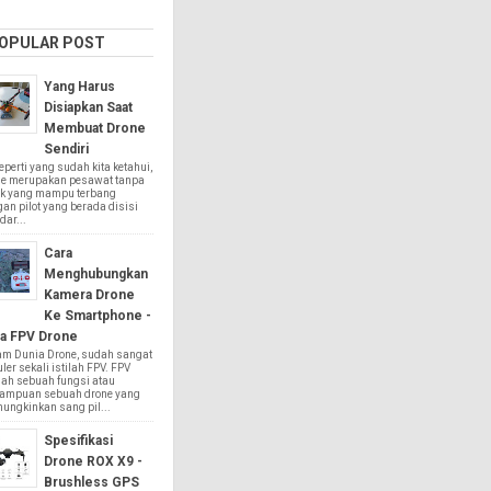
OPULAR POST
Yang Harus
Disiapkan Saat
Membuat Drone
Sendiri
rti yang sudah kita ketahui,
ne merupakan pesawat tanpa
k yang mampu terbang
an pilot yang berada disisi
dar...
Cara
Menghubungkan
Kamera Drone
Ke Smartphone -
a FPV Drone
am Dunia Drone, sudah sangat
ler sekali istilah FPV. FPV
ah sebuah fungsi atau
ampuan sebuah drone yang
ungkinkan sang pil...
Spesifikasi
Drone ROX X9 -
Brushless GPS