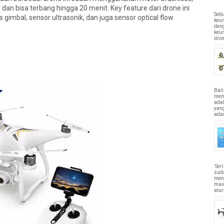
n bisa terbang hingga 20 menit. Key feature dari drone ini
Sebu
s gimbal, sensor ultrasonik, dan juga sensor optical flow.
keun
den
keu
dron
Bali
memi
ada
yan
adan
Ser
sud
men
main
atur