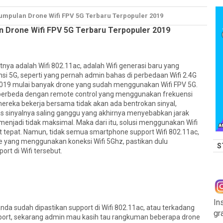
umpulan Drone Wifi FPV 5G Terbaru Terpopuler 2019
 Drone Wifi FPV 5G Terbaru Terpopuler 2019
atnya adalah Wifi 802.11ac, adalah Wifi generasi baru yang
i 5G, seperti yang pernah admin bahas di perbedaan Wifi 2.4G
 2019 mulai banyak drone yang sudah menggunakan Wifi FPV 5G.
berbeda dengan remote control yang menggunakan frekuensi
ereka bekerja bersama tidak akan ada bentrokan sinyal,
lias sinyalnya saling ganggu yang akhirnya menyebabkan jarak
 menjadi tidak maksimal. Maka dari itu, solusi menggunakan Wifi
at tepat. Namun, tidak semua smartphone support Wifi 802.11ac,
ne yang menggunakan koneksi Wifi 5Ghz, pastikan dulu
S
rt di Wifi tersebut.
In
da sudah dipastikan support di Wifi 802.11ac, atau terkadang
gr
pport, sekarang admin mau kasih tau rangkuman beberapa drone