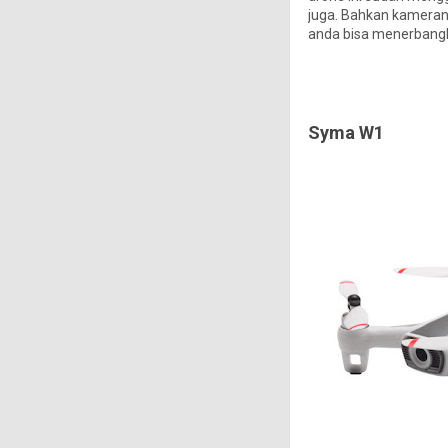
juga. Bahkan kamerany
anda bisa menerbangka
Syma W1