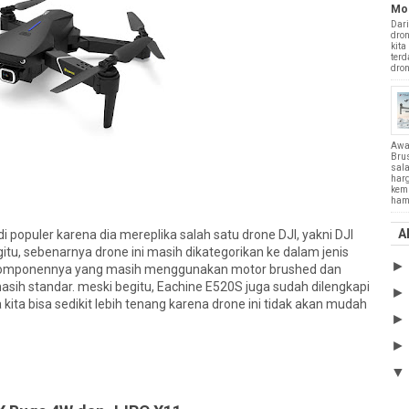
Mo
Dari
dron
kita
terd
drone
Awa
Bru
sala
harg
kemu
hamp
A
 populer karena dia mereplika salah satu drone DJI, yakni DJI
gitu, sebenarnya drone ini masih dikategorikan ke dalam jenis
 komponennya yang masih menggunakan motor brushed dan
sih standar. meski begitu, Eachine E520S juga sudah dilengkapi
kita bisa sedikit lebih tenang karena drone ini tidak akan mudah