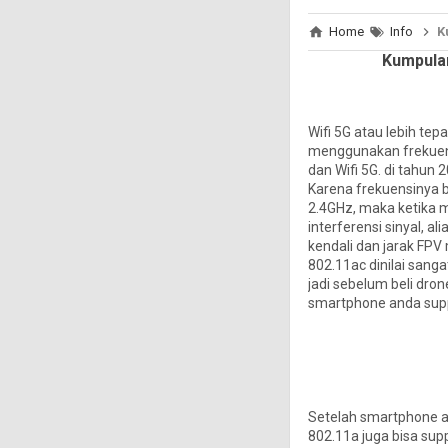
Home
Info
K
Kumpulan
Wifi 5G atau lebih tep
menggunakan frekuens
dan Wifi 5G. di tahun
Karena frekuensinya 
2.4GHz, maka ketika m
interferensi sinyal, a
kendali dan jarak FPV
802.11ac dinilai sang
jadi sebelum beli dro
smartphone anda suppo
Setelah smartphone an
802.11a juga bisa su