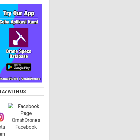
TAY WITH US
sta
Facebook
am