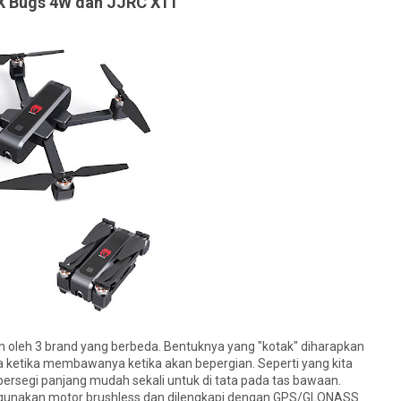
X Bugs 4W dan JJRC X11
n oleh 3 brand yang berbeda. Bentuknya yang "kotak" diharapkan
 ketika membawanya ketika akan bepergian. Seperti yang kita
persegi panjang mudah sekali untuk di tata pada tas bawaan.
ggunakan motor brushless dan dilengkapi dengan GPS/GLONASS