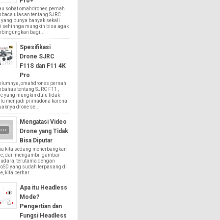
Pro+
au sobat omahdrones pernah
baca ulasan tentang SJRC
 yang punya banyak sekali
i sehinnga mungkin bisa agak
bingungkan bagi...
Spesifikasi
Drone SJRC
F11S dan F11 4K
Pro
elumnya, omahdrones pernah
bahas tentang SJRC F11 ,
e yang mungkin dulu tidak
alu menjadi primadona karena
aknya drone se...
Mengatasi Video
Drone yang Tidak
Bisa Diputar
ika kita sedang menerbangkan
ne, dan mengambil gambar
 udara, terutama dengan
roSD yang sudah terpasang di
e, kita berhar...
Apa itu Headless
Mode?
Pengertian dan
Fungsi Headless