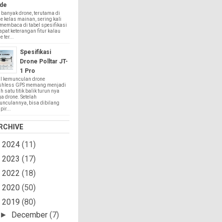
de
 banyak drone, terutama di
e kelas mainan, sering kali
 membaca di tabel spesifikasi
apat keterangan fitur kalau
 ter...
Spesifikasi
Drone Polltar JT-
1 Pro
l kemunculan drone
shless GPS memang menjadi
h satu titik balik turun nya
a drone. Setelah
nculannya, bisa dibilang
ir...
RCHIVE
2024
(11)
►
2023
(17)
►
2022
(18)
►
2020
(50)
►
2019
(80)
▼
December
(7)
►