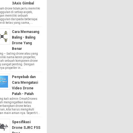
3Axis Gimbal
ah drone tidak perlu memiliki
ggulan di setiap aspek,
gan memiliki sebuah
nggulan daripada beberapa
e di kelas yang sama, ...
Cara Memasang
Baling - Baling
Drone Yang
Benar
ng – baling drone atau yang
liki nama keren propeller,
lah sebuah komponen drone
g sangat penting. Dengan
ya propeller in...
Penyebab dan
Cara Mengatasi
Video Drone
Patah - Patah
ing kali admin OmahDrones
ah mengingatkan kalau
erbangkan drone kelas
an, kita harus mengikuti
an main aman nya. Seperti t...
Spesifikasi
Drone SJRC F5S