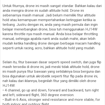
Untuk fiturnya, drone ini masih sangat standar. Bahkan kalau dari
anda mengira drone ini sudah altitude hold. Drone ini
sebenarnya masih manual. Jadi belum memiliki fitur altitude
hold atau kemampuan mempertahankan ketinggian ketika ia
terbang. Justru dengan ini, anda yang masih pemula dan ingin
belajar menerbangkan drone, bisa tuh menggunakan HJ14W
karena throttle nya masih manual. Anda bisa belajar throttling
manual, sehingga apabila nanti anda sudah mahir, akan lebih
mudah ketika handling drone dengan berbagai macam handling
seperti untuk racing, acro, bahkan altitude hold yang mudah.
Selain itu, fitur bawaan dasar seperti speed switch, dan juga flip
masih tersedia di drone ini, jadi meski tidak altitude hold, drone
ini masih punya fitur bawaan yang setidaknya bisa berguna dan
bisa digunakan untuk akrobatik seperti fitur flip pada drone ini,
nah kalau dari iklannya, beginilah fitur yang dimiliki oleh drone
HJ14W:
• 4 channel, go up and down, forward and backward, turn right
and left, sideward flight, 360 degree eversion.
• Built-in 6 Axis, stronger wind resistance and more stable, for
both indoor and outdoor flight.