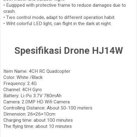
• Euqipped with protective frame to reduce damages due to
crash.
• Two control mode, adapt to different operation habit.
• Wiht colorful LED light, can flight in the dark at night.
Spesifikasi Drone HJ14W
Item Name: 4CH RC Quadcopter
Color: White /Black
Frequency: 2.4G
Channel: 4CH Gyro
Battery: Li-Po 3.7V 780mAh
Camera: 2.0MP HD Wifi Camera
Controlling Distance: About 50-100 meters
Dimension: 26×26×10cm
Charging time: about 100 minutes
The flying time: about 10 minutes