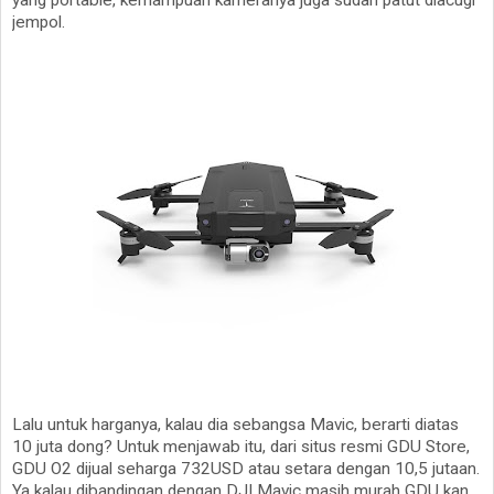
yang portable, kemampuan kameranya juga sudah patut diacugi
jempol.
Lalu untuk harganya, kalau dia sebangsa Mavic, berarti diatas
10 juta dong? Untuk menjawab itu, dari situs resmi GDU Store,
GDU O2 dijual seharga 732USD atau setara dengan 10,5 jutaan.
Ya kalau dibandingan dengan DJI Mavic masih murah GDU kan