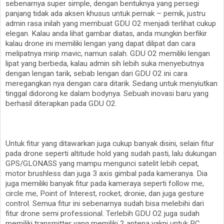
sebenarnya super simple, dengan bentuknya yang persegi
panjang tidak ada aksen khusus untuk pernak – pernik, justru
admin rasa inilah yang membuat GDU O2 menjadi terlihat cukup
elegan. Kalau anda lihat gambar diatas, anda mungkin berfikir
kalau drone ini memiliki lengan yang dapat dilipat dan cara
melipatnya mirip mavic, namun salah. GDU O2 memiliki lengan
lipat yang berbeda, kalau admin sih lebih suka menyebutnya
dengan lengan tarik, sebab lengan dari GDU O2 ini cara
meregangkan nya dengan cara ditarik. Sedang untuk menyiutkan
tinggal didorong ke dalam bodynya. Sebuah inovasi baru yang
berhasil diterapkan pada GDU O2.
Untuk fitur yang ditawarkan juga cukup banyak disini, selain fitur
pada drone seperti altitude hold yang sudah pasti, lalu dukungan
GPS/GLONASS yang mampu mengunci satelit lebih cepat,
motor brushless dan juga 3 axis gimbal pada kameranya. Dia
juga memiliki banyak fitur pada kameraya seperti follow me,
circle me, Point of Interest, rocket, dronie, dan juga gesture
control. Semua fitur ini sebenarnya sudah bisa melebihi dari
fitur drone semi professional. Terlebih GDU O2 juga sudah
memiliki transmitter yang memiliki 2 antena yakni untuk RC