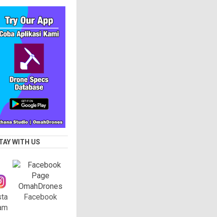
TAY WITH US
sta
Facebook
am