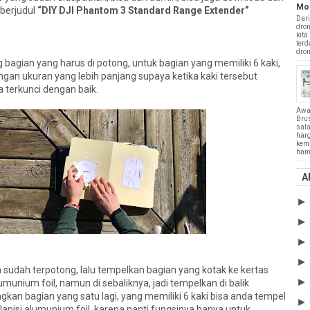
Mo
 berjudul
“DIY DJI Phantom 3 Standard Range Extender”
Dari
dron
kita
terd
drone
ng bagian yang harus di potong, untuk bagian yang memiliki 6 kaki,
ngan ukuran yang lebih panjang supaya ketika kaki tersebut
a terkunci dengan baik.
Awa
Bru
sala
harg
kemu
hamp
A
sudah terpotong, lalu tempelkan bagian yang kotak ke kertas
lumunium foil, namun di sebaliknya, jadi tempelkan di balik
gkan bagian yang satu lagi, yang memiliki 6 kaki bisa anda tempel
ilapisi alumunium foil, karena nanti fungsinya hanya untuk