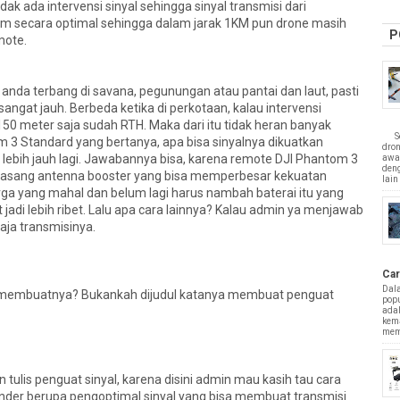
ak ada intervensi sinyal sehingga sinyal transmisi dari
irim secara optimal sehingga dalam jarak 1KM pun drone masih
P
mote.
a anda terbang di savana, pegunungan atau pantai dan laut, pasti
angat jauh. Berbeda ketika di perkotaan, kalau intervensi
 150 meter saja sudah RTH. Maka dari itu tidak heran banyak
Sepe
 3 Standard yang bertanya, apa bisa sinyalnya dikuatkan
dro
 lebih jauh lagi. Jawabannya bisa, karena remote DJI Phantom 3
awa
deng
ipasang antenna booster yang bisa memperbesar kekuatan
lain 
ga yang mahal dan belum lagi harus nambah baterai itu yang
jadi lebih ribet. Lalu apa cara lainnya? Kalau admin ya menjawab
aja transmisinya.
Car
Dal
 membuatnya? Bukankah dijudul katanya membuat penguat
popu
adal
kem
mem
 tulis penguat sinyal, karena disini admin mau kasih tau cara
er berupa pengoptimal sinyal yang bisa membuat transmisi