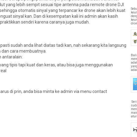
ut yang lebih sempit sesuai tipe antenna pada remote drone DJI
Sebu
ehingga otomatis sinyal yang terpancar ke drone akan lebih kuat
keun
enguat sinyal kan. Dan di kesempatan kali ini admin akan kasih
den
keu
da praktikkan sendiri karena caranya juga mudah.
dron
asti sudah anda lihat diatas tadi kan, nah sekarang kita langsung
n dan cara membuatnya.
Bali
 antaralain:
memi
ada
yang tipis tapi kuat dan keras, atau bisa juga menggunakan
yan
adan
real
rus di prin, anda bisa minta ke admin via menu contact
Ser
sud
men
main
atur