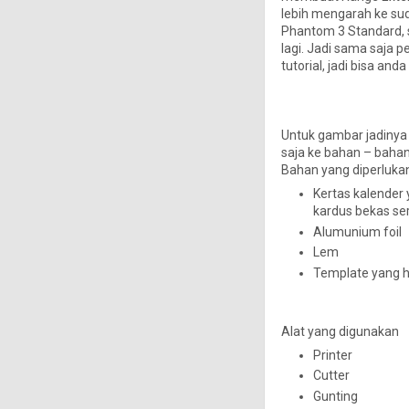
lebih mengarah ke sud
Phantom 3 Standard, s
lagi. Jadi sama saja p
tutorial, jadi bisa an
Untuk gambar jadinya p
saja ke bahan – baha
Bahan yang diperlukan
Kertas kalender 
kardus bekas se
Alumunium foil
Lem
Template yang ha
Alat yang digunakan
Printer
Cutter
Gunting