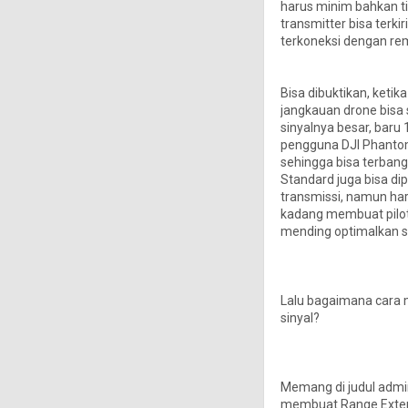
harus minim bahkan tid
transmitter bisa terk
terkoneksi dengan re
Bisa dibuktikan, ketik
jangkauan drone bisa s
sinyalnya besar, baru
pengguna DJI Phantom
sehingga bisa terbang
Standard juga bisa d
transmissi, namun har
kadang membuat pilot 
mending optimalkan s
Lalu bagaimana cara
sinyal?
Memang di judul admin
membuat Range Extend