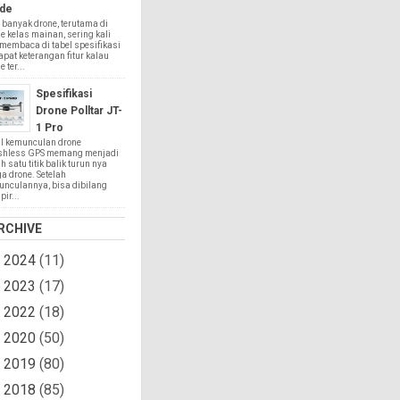
de
 banyak drone, terutama di
e kelas mainan, sering kali
 membaca di tabel spesifikasi
apat keterangan fitur kalau
 ter...
Spesifikasi
Drone Polltar JT-
1 Pro
l kemunculan drone
shless GPS memang menjadi
h satu titik balik turun nya
a drone. Setelah
nculannya, bisa dibilang
ir...
RCHIVE
2024
(11)
►
2023
(17)
►
2022
(18)
►
2020
(50)
►
2019
(80)
►
2018
(85)
►