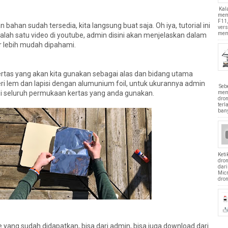
Kal
mem
F11,
 bahan sudah tersedia, kita langsung buat saja. Oh iya, tutorial ini
vers
mem
alah satu video di youtube, admin disini akan menjelaskan dalam
r lebih mudah dipahami.
rtas yang akan kita gunakan sebagai alas dan bidang utama
 beri lem dan lapisi dengan alumunium foil, untuk ukurannya admin
Seb
si seluruh permukaan kertas yang anda gunakan.
mem
dron
terl
bany
Ket
dro
dari
Mic
dron
e yang sudah didapatkan, bisa dari admin, bisa juga download dari