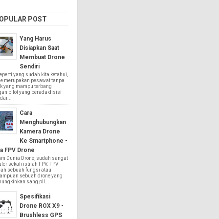
OPULAR POST
Yang Harus
Disiapkan Saat
Membuat Drone
Sendiri
rti yang sudah kita ketahui,
ne merupakan pesawat tanpa
k yang mampu terbang
an pilot yang berada disisi
dar...
Cara
Menghubungkan
Kamera Drone
Ke Smartphone -
a FPV Drone
am Dunia Drone, sudah sangat
ler sekali istilah FPV. FPV
ah sebuah fungsi atau
ampuan sebuah drone yang
ungkinkan sang pil...
Spesifikasi
Drone ROX X9 -
Brushless GPS