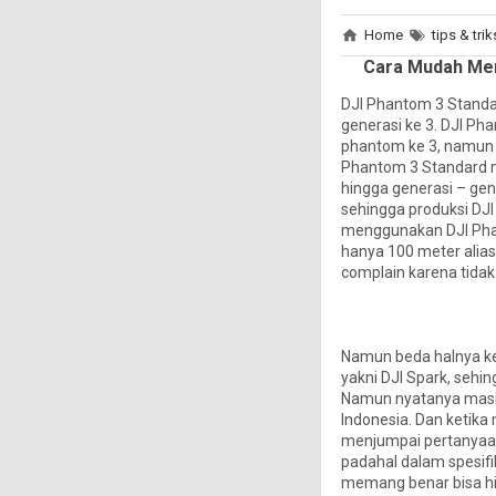
Home
tips & trik
Cara Mudah Mem
DJI Phantom 3 Standar
generasi ke 3. DJI Ph
phantom ke 3, namun b
Phantom 3 Standard men
hingga generasi – gen
sehingga produksi DJI
menggunakan DJI Phan
hanya 100 meter alias 
complain karena tida
Namun beda halnya keti
yakni DJI Spark, sehi
Namun nyatanya masi
Indonesia. Dan ketik
menjumpai pertanyaan
padahal dalam spesifi
memang benar bisa hin