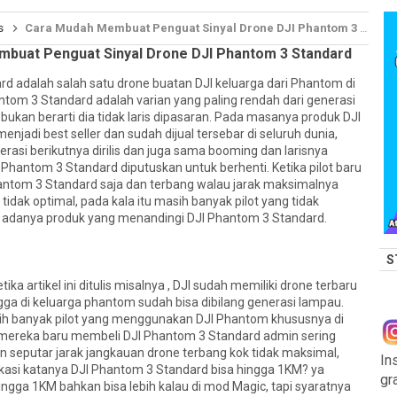
s
Cara Mudah Membuat Penguat Sinyal Drone DJI Phantom 3 Standard
buat Penguat Sinyal Drone DJI Phantom 3 Standard
d adalah salah satu drone buatan DJI keluarga dari Phantom di
antom 3 Standard adalah varian yang paling rendah dari generasi
ukan berarti dia tidak laris dipasaran. Pada masanya produk DJI
jadi best seller dan sudah dijual tersebar di seluruh dunia,
erasi berikutnya dirilis dan juga sama booming dan larisnya
 Phantom 3 Standard diputuskan untuk berhenti. Ketika pilot baru
tom 3 Standard saja dan terbang walau jarak maksimalnya
tidak optimal, pada kala itu masih banyak pilot yang tidak
k adanya produk yang menandingi DJI Phantom 3 Standard.
S
ka artikel ini ditulis misalnya , DJI sudah memiliki drone terbaru
ngga di keluarga phantom sudah bisa dibilang generasi lampau.
h banyak pilot yang menggunakan DJI Phantom khususnya di
a mereka baru membeli DJI Phantom 3 Standard admin sering
 seputar jarak jangkauan drone terbang kok tidak maksimal,
In
kasi katanya DJI Phantom 3 Standard bisa hingga 1KM? ya
gr
gga 1KM bahkan bisa lebih kalau di mod Magic, tapi syaratnya