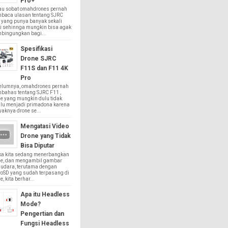
Pro+
au sobat omahdrones pernah
baca ulasan tentang SJRC
 yang punya banyak sekali
i sehinnga mungkin bisa agak
bingungkan bagi...
Spesifikasi
Drone SJRC
F11S dan F11 4K
Pro
elumnya, omahdrones pernah
bahas tentang SJRC F11 ,
e yang mungkin dulu tidak
alu menjadi primadona karena
aknya drone se...
Mengatasi Video
Drone yang Tidak
Bisa Diputar
ika kita sedang menerbangkan
ne, dan mengambil gambar
 udara, terutama dengan
roSD yang sudah terpasang di
e, kita berhar...
Apa itu Headless
Mode?
Pengertian dan
Fungsi Headless