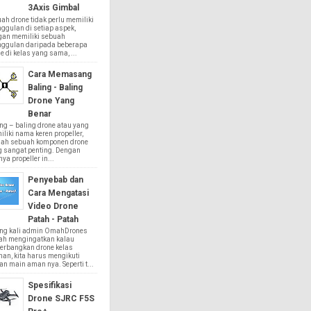
3Axis Gimbal
ah drone tidak perlu memiliki
ggulan di setiap aspek,
gan memiliki sebuah
nggulan daripada beberapa
e di kelas yang sama, ...
Cara Memasang
Baling - Baling
Drone Yang
Benar
ng – baling drone atau yang
liki nama keren propeller,
lah sebuah komponen drone
g sangat penting. Dengan
ya propeller in...
Penyebab dan
Cara Mengatasi
Video Drone
Patah - Patah
ing kali admin OmahDrones
ah mengingatkan kalau
erbangkan drone kelas
an, kita harus mengikuti
an main aman nya. Seperti t...
Spesifikasi
Drone SJRC F5S