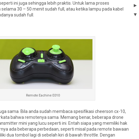
eperti ini juga sehingga lebih praktis. Untuk lama proses
a selama 30 – 50 menit sudah full, atau ketika lampu pada kabel
ndanya sudah full.
Remote Eachine E010
uga sama. Bila anda sudah membaca spesifikasi cheerson cx-10,
erkata bahwa remotenya sama. Memang benar, beberapa drone
smitter mini yang lucu seperti ini. Entah siapa yang memiliki hak
nya ada beberapa perbedaan, seperti misal pada remote bawaan
iki dua tombol lagi di sebelah kiri di bawah throttle. Dengan