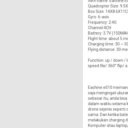
Item name: Eachine E
Quadcopter Size: 9.
Box Size: 14X8.6X11
Gyro: 6-axis
Frequency: 2.4G
Channel:4CH
Battery: 3.7V (150MAH
Flight time: about 5 m
Charging time: 30 ~ 5
Flying distance: 30 me
Function: up / down / le
speed file/ 360° flip/
Eachine e010 memang 
saja mengingat ukuran
sebesar itu, anda bis
dalam waktu selama ki
drone sejenis seperti
sama. Dan ketika bate
melakukan charging 
Komputer atau laptop