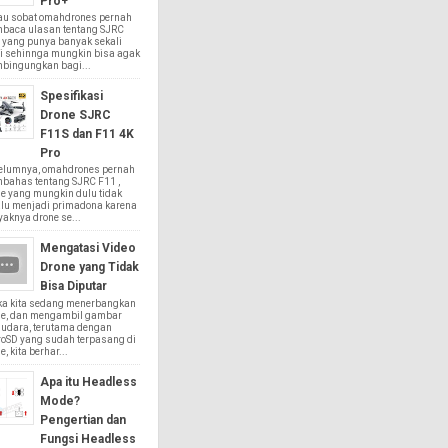
Pro+
au sobat omahdrones pernah
baca ulasan tentang SJRC
 yang punya banyak sekali
i sehinnga mungkin bisa agak
bingungkan bagi...
Spesifikasi
Drone SJRC
F11S dan F11 4K
Pro
elumnya, omahdrones pernah
bahas tentang SJRC F11 ,
e yang mungkin dulu tidak
alu menjadi primadona karena
aknya drone se...
Mengatasi Video
Drone yang Tidak
Bisa Diputar
ika kita sedang menerbangkan
ne, dan mengambil gambar
 udara, terutama dengan
roSD yang sudah terpasang di
e, kita berhar...
Apa itu Headless
Mode?
Pengertian dan
Fungsi Headless