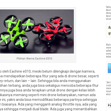
Sebu
keun
den
keu
dron
Bali
memi
ada
yan
adan
Pilihan Warna Eachine E010
liki oleh Eachine e010, meski belum dilengkapi dengan kamera,
 mendapatkan beberapa fitur yang ada di drone besar, seperti
y return, dan lain – lain. Sehingga bila anda menggunakan
Ser
tihan terbang, anda juga bisa sekaligus mencoba beberapa fitur
sud
men
nya juga bisa anda terapkan untuk drone dengan kelas lebih
main
atur
ifikasinya memang seperti mini drone kebanyakan, namun ada
ne ini, yakni anda bisa memodifikasi beberapa partnya sehingga
ri biasanya. Ada yang mengganti analog throttle nya, ada yang
a sehingga menjadi dual blade. Ada juga yang menambahkan