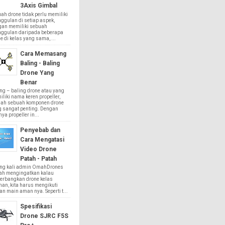
3Axis Gimbal
ah drone tidak perlu memiliki
ggulan di setiap aspek,
gan memiliki sebuah
nggulan daripada beberapa
e di kelas yang sama, ...
Cara Memasang
Baling - Baling
Drone Yang
Benar
ng – baling drone atau yang
liki nama keren propeller,
lah sebuah komponen drone
g sangat penting. Dengan
ya propeller in...
Penyebab dan
Cara Mengatasi
Video Drone
Patah - Patah
ing kali admin OmahDrones
ah mengingatkan kalau
erbangkan drone kelas
an, kita harus mengikuti
an main aman nya. Seperti t...
Spesifikasi
Drone SJRC F5S