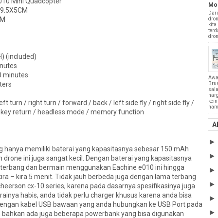
010 Mini Quadcopter
Mo
5X9.5X5CM
Dari
CM
dron
kita
terd
drone
) (included)
inutes
0 minutes
Awa
ters
Bru
sala
harg
kemu
ft turn / right turn / forward / back / left side fly / right side fly /
hamp
 a key return / headless mode / memory function
A
hanya memiliki baterai yang kapasitasnya sebesar 150 mAh
 drone ini juga sangat kecil. Dengan baterai yang kapasitasnya
a terbang dan bermain menggunakan Eachine e010 ini hingga
ra – kira 5 menit. Tidak jauh berbeda juga dengan lama terbang
 cheerson cx-10 series, karena pada dasarnya spesifikasinya juga
rainya habis, anda tidak perlu charger khusus karena anda bisa
dengan kabel USB bawaan yang anda hubungkan ke USB Port pada
, bahkan ada juga beberapa powerbank yang bisa digunakan